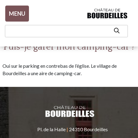
Aller au contenu
MENU
Puis-je garer mon camping-car ?
Oui sur le parking en contrebas de l’église. Le village de
Bourdeilles a une aire de camping-car.
Pl. de la Halle
|
24310 Bourdeilles