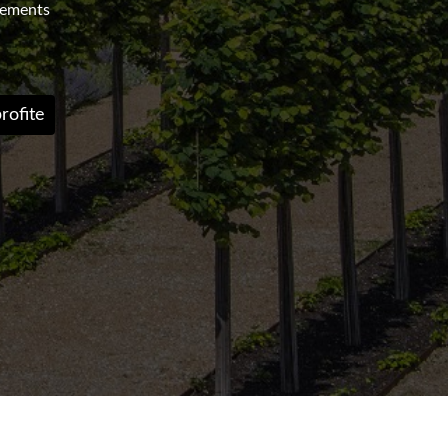
nements
rofite