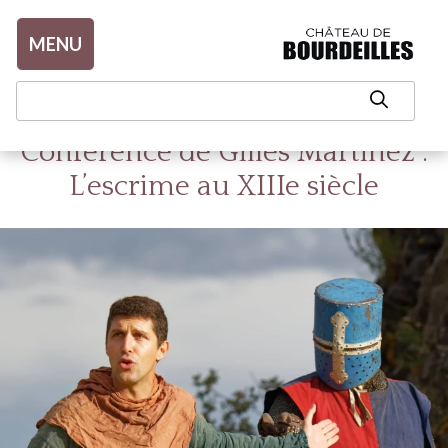
Aller au contenu
MENU
Conférence de Gilles Martinez :
L’escrime au XIIIe siècle